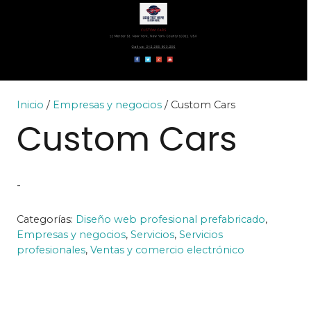
Inicio
/
Empresas y negocios
/ Custom Cars
Custom Cars
-
Categorías:
Diseño web profesional prefabricado
,
Empresas y negocios
,
Servicios
,
Servicios
profesionales
,
Ventas y comercio electrónico